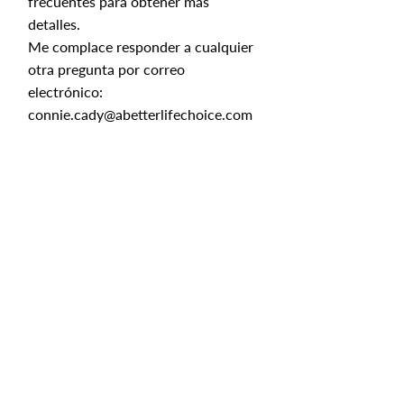
frecuentes para obtener más
detalles.
Me complace responder a cualquier
otra pregunta por correo
electrónico:
connie.cady@abetterlifechoice.com
o por teléfono:
541.543.4874
Todo es energía, todo es posible y todos
estamos conectados, por lo que todos los
medios para realizar una sesión son
igualmente efectivos.
Sesiones presenciales
Sesiones telefónicas
Sesiones de video
Consulta telefónica introductoria
GRATUITA de 15 minutos