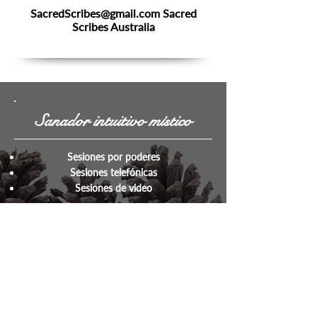
SacredScribes@gmail.com
Sacred
Scribes Australia
Sanador intuitivo místico
Sesiones por poderes
Sesiones telefónicas
Sesiones de video
Online • Formulario de contacto
Por teléfono • 559-358-1188
Por correo electrónico •
OlgaMorse111@gmail.com